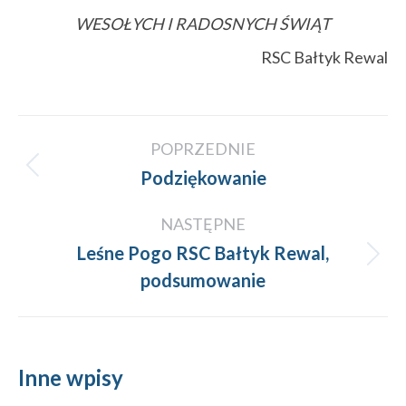
WESOŁYCH I RADOSNYCH ŚWIĄT
RSC Bałtyk Rewal
Nawigacja
POPRZEDNIE
wpisów
Poprzedni
Podziękowanie
wpis:
NASTĘPNE
Leśne Pogo RSC Bałtyk Rewal,
Następny
podsumowanie
wpis:
Inne wpisy