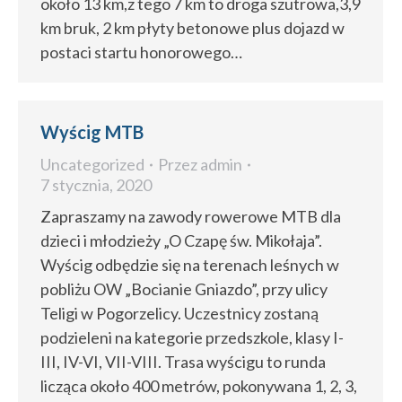
około 13 km,z tego 7 km to droga szutrowa,3,9
km bruk, 2 km płyty betonowe plus dojazd w
postaci startu honorowego…
Wyścig MTB
Uncategorized
Przez
admin
7 stycznia, 2020
Zapraszamy na zawody rowerowe MTB dla
dzieci i młodzieży „O Czapę św. Mikołaja”.
Wyścig odbędzie się na terenach leśnych w
pobliżu OW „Bocianie Gniazdo”, przy ulicy
Teligi w Pogorzelicy. Uczestnicy zostaną
podzieleni na kategorie przedszkole, klasy I-
III, IV-VI, VII-VIII. Trasa wyścigu to runda
licząca około 400 metrów, pokonywana 1, 2, 3,