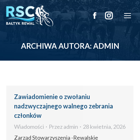
Facebook
Instagram
otworzy
otworzy
ARCHIWA AUTORA:
ADMIN
się
się
w
w
nowym
nowym
oknie
oknie
Zawiadomienie o zwołaniu
nadzwyczajnego walnego zebrania
członków
Wiadomości
Przez
admin
28 kwietnia, 2026
Zarząd Stowarzyszenia -Rewalskie