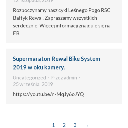
12 listopada, 2019
Rozpoczynamy nasz cykl Leśnego Pogo RSC
Bałtyk Rewal. Zapraszamy wszystkich
serdecznie. Więcej informacji znajduje się na
FB.
Supermaraton Rewal Bike System
2019 w oku kamery.
Uncategorized
Przez
admin
25 września, 2019
https://youtu.be/n-MqJy6oJYQ
1
2
3
→